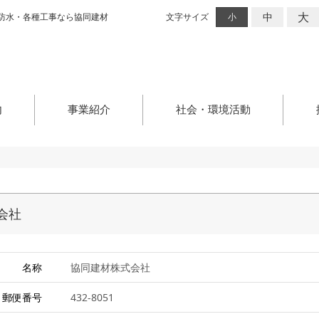
大
中
防水・各種工事なら協同建材
文字サイズ
小
内
事業紹介
社会・環境活動
会社
名称
協同建材株式会社
郵便番号
432-8051