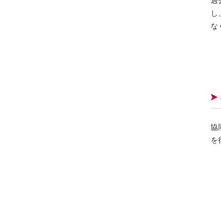
過
し
な
協
を