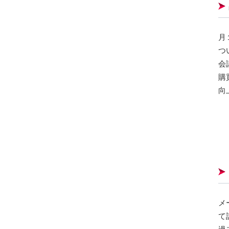
月
つ
会
購
向
メ
て