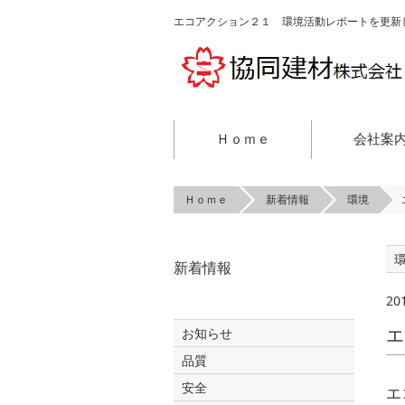
エコアクション２１ 環境活動レポートを更新
Ｈｏｍｅ
会社案
Ｈｏｍｅ
新着情報
環境
新着情報
20
エ
お知らせ
品質
安全
エ