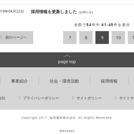
019年04月22日
採用情報を更新しました
[
お知らせ
]
全部で
54
件中
41-45
件を表示
前のページヘ
7
8
9
10
page top
事業紹介
社会・環境活動
採用情報
会社
プライバシーポリシー
サイトポリシー
サイトマ
Copyright 2017. 協同建材株式会社. All Rights Reserved.
Websapo