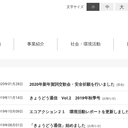
大
中
文字サイズ
小
内
事業紹介
社会・環境活動
020年01月28日
2020年新年賀詞交歓会・安全祈願を行いました
[
安全
]
019年11月14日
きょうどう通信 Vol.2 2019年秋季号
[
お知らせ
]
019年10月09日
エコアクション２１ 環境活動レポートを更新しまし
019年08月01日
「きょうどう通信」始めました
[
お知らせ
]